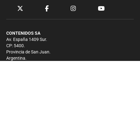
CONTENIDOS SA
Av. España 1409 Sur.
CP: 5400.
Provincia de San Juan.
Argentina.
Contacto
Prensa
+54 264-4033682
Comercial
+54 264-4998755
-
Privacidad
Copyright 2026 - El Zonda - Todos los derechos
reservados.