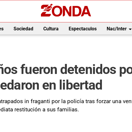
arrow_drop_
es
Sociedad
Cultura
Espectaculos
Nac/Inter
os fueron detenidos po
uedaron en libertad
rapados in fraganti por la policía tras forzar una ve
iata restitución a sus familias.