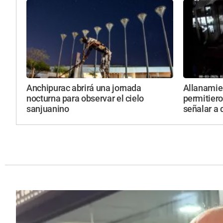
Anchipurac abrirá una jornada
Allanamie
nocturna para observar el cielo
permitiero
sanjuanino
señalar a