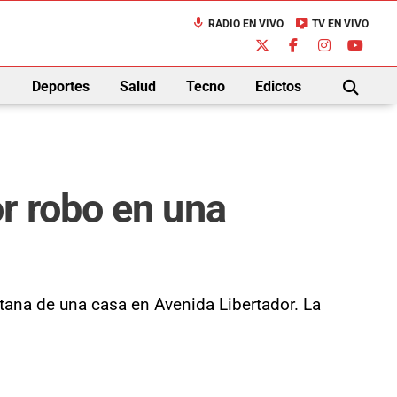
mic
live_tv
RADIO EN VIVO
TV EN VIVO
down
Deportes
Salud
Tecno
Edictos
BUSCAR
r robo en una
ntana de una casa en Avenida Libertador. La