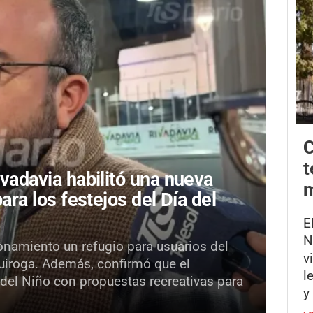
C
t
ivadavia habilitó una nueva
m
para los festejos del Día del
E
N
onamiento un refugio para usuarios del
v
Quiroga. Además, confirmó que el
l
 del Niño con propuestas recreativas para
y