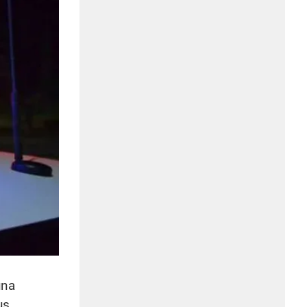
una
us