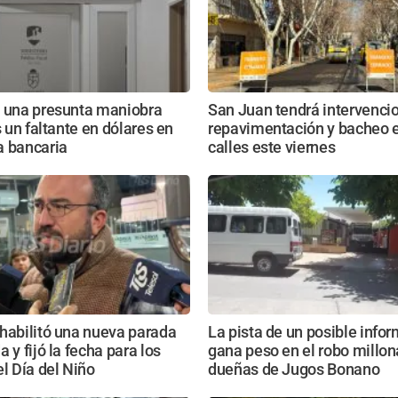
n una presunta maniobra
San Juan tendrá intervenci
s un faltante en dólares en
repavimentación y bacheo e
a bancaria
calles este viernes
habilitó una nueva parada
La pista de un posible info
 y fijó la fecha para los
gana peso en el robo millona
el Día del Niño
dueñas de Jugos Bonano