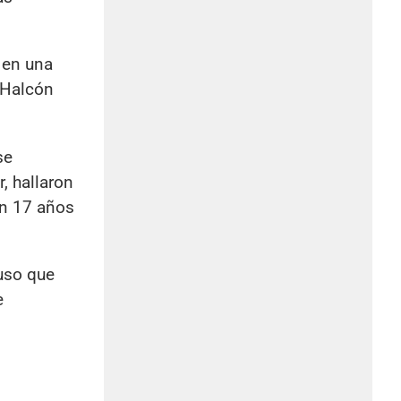
 en una
a Halcón
se
, hallaron
en 17 años
uso que
e