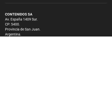
CONTENIDOS SA
Av. España 1409 Sur.
CP: 5400.
Provincia de San Juan.
Argentina.
Contacto
Prensa
+54 264-4033682
Comercial
+54 264-4998755
-
Privacidad
Copyright 2026 - El Zonda - Todos los derechos
reservados.