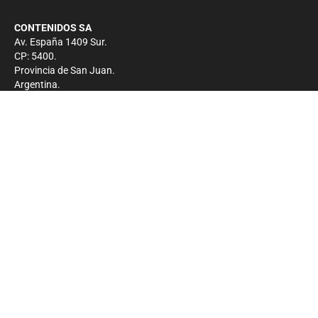
CONTENIDOS SA
Av. España 1409 Sur.
CP: 5400.
Provincia de San Juan.
Argentina.
Contacto
Prensa
+54 264-4033682
Comercial
+54 264-4998755
-
Privacidad
Copyright 2026 - El Zonda - Todos los derechos
reservados.