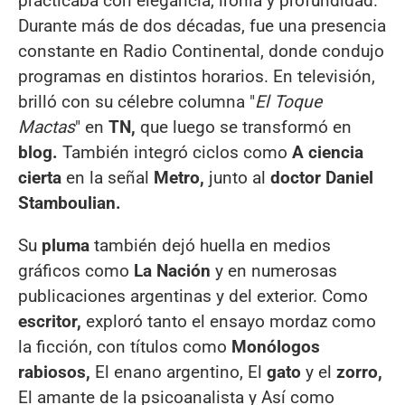
practicaba con elegancia, ironía y profundidad.
Durante más de dos décadas, fue una presencia
constante en Radio Continental, donde condujo
programas en distintos horarios. En televisión,
brilló con su célebre columna "
El Toque
Mactas
" en
TN,
que luego se transformó en
blog.
También integró ciclos como
A ciencia
cierta
en la señal
Metro,
junto al
doctor Daniel
Stamboulian.
Su
pluma
también dejó huella en medios
gráficos como
La Nación
y en numerosas
publicaciones argentinas y del exterior. Como
escritor,
exploró tanto el ensayo mordaz como
la ficción, con títulos como
Monólogos
rabiosos,
El enano argentino, El
gato
y el
zorro,
El amante de la psicoanalista y Así como