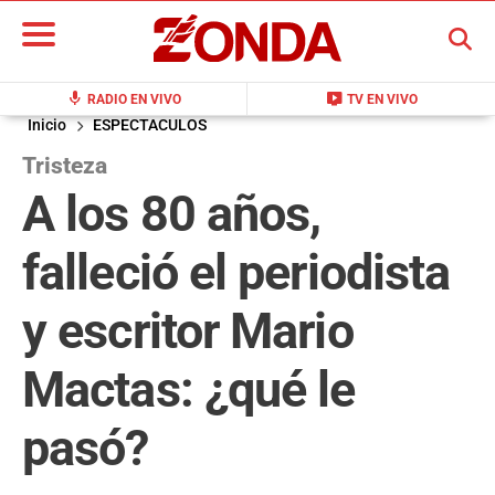
BUSCAR
mic
live_tv
RADIO EN VIVO
TV EN VIVO
Inicio
ESPECTACULOS
Tristeza
A los 80 años,
falleció el periodista
y escritor Mario
Mactas: ¿qué le
pasó?