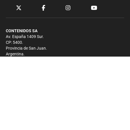
CONTENIDOS SA
Av. España 1409 Sur.
CP: 5400.
Provincia de San Juan.
Argentina.
Contacto
Prensa
+54 264-4033682
Comercial
+54 264-4998755
-
Privacidad
Copyright 2026 - El Zonda - Todos los derechos
reservados.