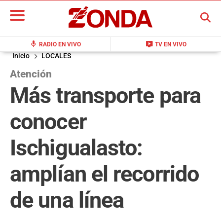
BUSCAR
mic
live_tv
RADIO EN VIVO
TV EN VIVO
Inicio
LOCALES
Atención
Más transporte para
conocer
Ischigualasto:
amplían el recorrido
de una línea