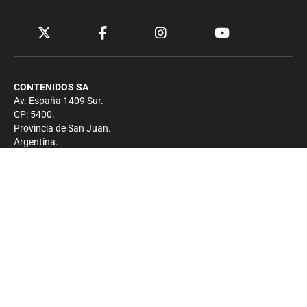
CONTENIDOS SA
Av. España 1409 Sur.
CP: 5400.
Provincia de San Juan.
Argentina.
Contacto
Prensa
+54 264-4033682
Comercial
+54 264-4998755
-
Privacidad
Copyright 2026 - El Zonda - Todos los derechos