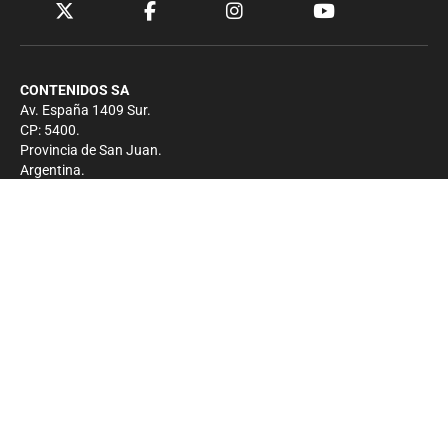
CONTENIDOS SA
Av. España 1409 Sur.
CP: 5400.
Provincia de San Juan.
Argentina.
Contacto
Prensa
+54 264-4033682
Comercial
+54 264-4998755
-
Privacidad
Copyright 2026 - El Zonda - Todos los derechos
reservados.