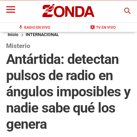
BUSCAR
mic
live_tv
RADIO EN VIVO
TV EN VIVO
Inicio
INTERNACIONAL
Misterio
Antártida: detectan
pulsos de radio en
ángulos imposibles y
nadie sabe qué los
genera