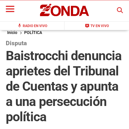
BUSCAR
mic
live_tv
RADIO EN VIVO
TV EN VIVO
Inicio
POLÍTICA
Disputa
Baistrocchi denuncia
aprietes del Tribunal
de Cuentas y apunta
a una persecución
política