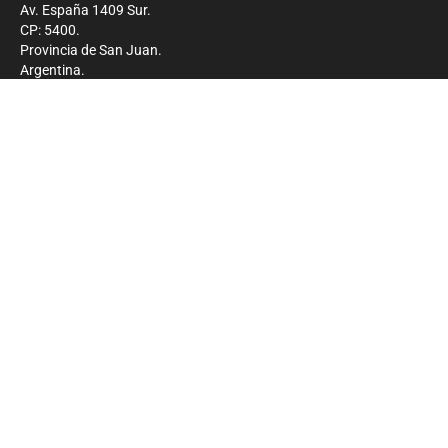
Av. España 1409 Sur.
CP: 5400.
Provincia de San Juan.
Argentina.
Contacto
Prensa
+54 264-4033682
Comercial
+54 264-4998755
-
Privacidad
Copyright 2026 - El Zonda - Todos los derechos
reservados.