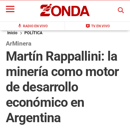
BUSCAR
mic
live_tv
RADIO EN VIVO
TV EN VIVO
Inicio
POLÍTICA
ArMinera
Martín Rappallini: la
minería como motor
de desarrollo
económico en
Argentina