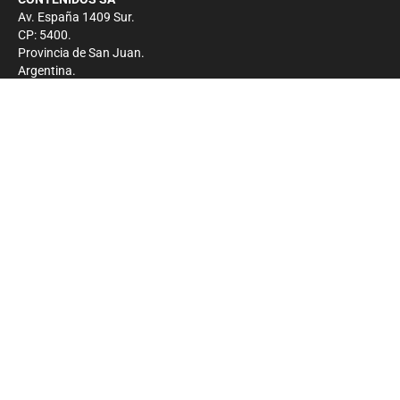
Av. España 1409 Sur.
CP: 5400.
Provincia de San Juan.
Argentina.
Contacto
Prensa
+54 264-4033682
Comercial
+54 264-4998755
-
Privacidad
Copyright 2026 - El Zonda - Todos los derechos
reservados.