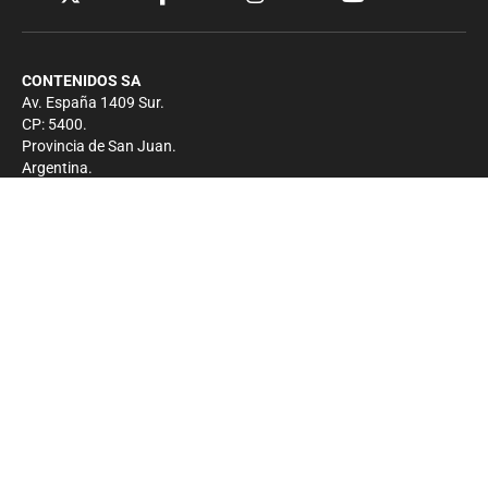
CONTENIDOS SA
Av. España 1409 Sur.
CP: 5400.
Provincia de San Juan.
Argentina.
Contacto
Prensa
+54 264-4033682
Comercial
+54 264-4998755
-
Privacidad
Copyright 2026 - El Zonda - Todos los derechos
reservados.