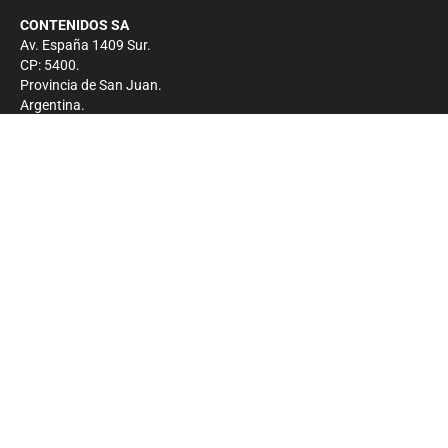
CONTENIDOS SA
Av. España 1409 Sur.
CP: 5400.
Provincia de San Juan.
Argentina.
Contacto
Prensa
+54 264-4033682
Comercial
+54 264-4998755
-
Privacidad
Copyright 2026 - El Zonda - Todos los derechos
reservados.