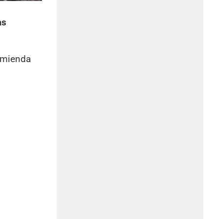
as
omienda