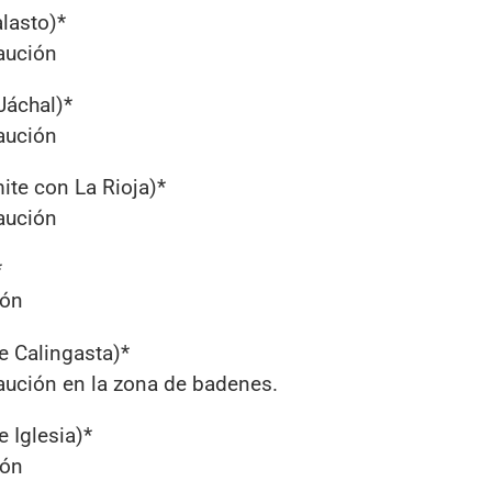
alasto)*
caución
Jáchal)*
caución
ite con La Rioja)*
caución
*
ión
e Calingasta)*
aución en la zona de badenes.
 Iglesia)*
ión