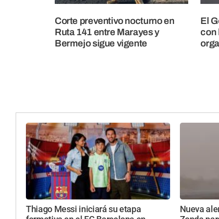
Corte preventivo nocturno en
El G
Ruta 141 entre Marayes y
con 
Bermejo sigue vigente
orga
Thiago Messi iniciará su etapa
Nueva aler