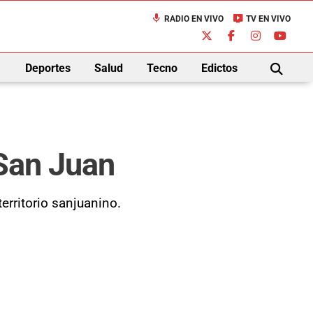
mic
live_tv
RADIO EN VIVO
TV EN VIVO
down
Deportes
Salud
Tecno
Edictos
BUSCAR
 San Juan
erritorio sanjuanino.