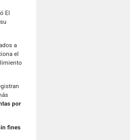
ó El
 su
nados a
iona el
limiento
egistran
más
ntas por
in fines