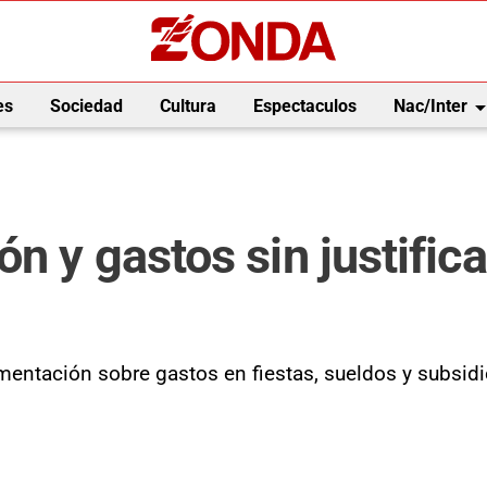
arrow_drop_
es
Sociedad
Cultura
Espectaculos
Nac/Inter
 y gastos sin justificar
entación sobre gastos en fiestas, sueldos y subsidio