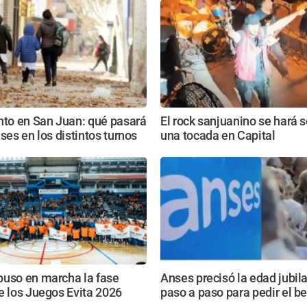
nto en San Juan: qué pasará
El rock sanjuanino se hará s
ases en los distintos turnos
una tocada en Capital
puso en marcha la fase
Anses precisó la edad jubila
e los Juegos Evita 2026
paso a paso para pedir el be