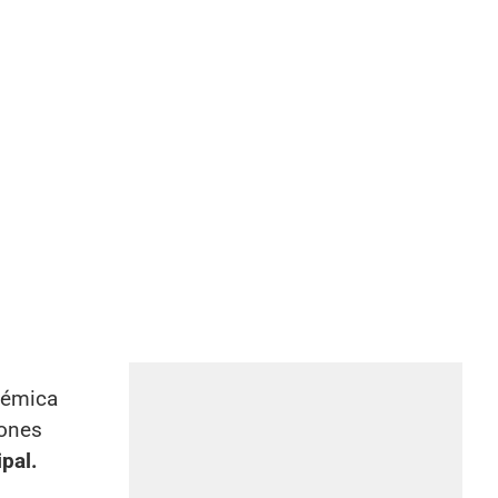
olémica
iones
pal.