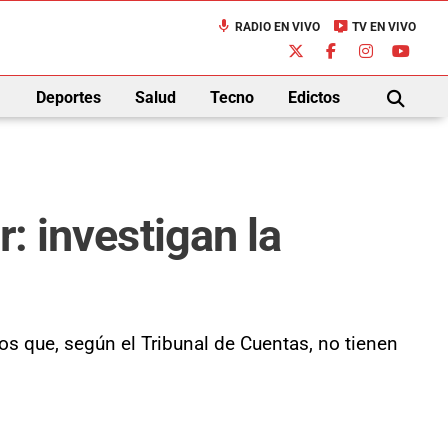
mic
live_tv
RADIO EN VIVO
TV EN VIVO
down
Deportes
Salud
Tecno
Edictos
BUSCAR
: investigan la
s que, según el Tribunal de Cuentas, no tienen