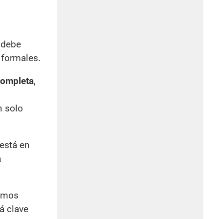
 debe
 formales.
completa
,
n solo
 está en
a
timos
á clave