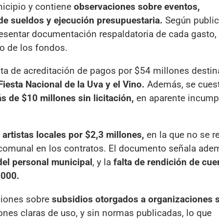
nicipio y contiene
observaciones sobre eventos,
 de sueldos y ejecución presupuestaria.
Según public
 presentar documentación respaldatoria de cada gasto,
vo de los fondos.
alta de acreditación de pagos por $54 millones desti
Fiesta Nacional de la Uva y el Vino.
Además, se cuest
s de $10 millones sin licitación,
en aparente incump
artistas locales por $2,3 millones,
en la que no se r
a comunal en los contratos. El documento señala ade
 del personal municipal
, y la
falta de rendición de cue
.000.
ciones sobre
subsidios otorgados a organizaciones s
nes claras de uso, y sin normas publicadas, lo que