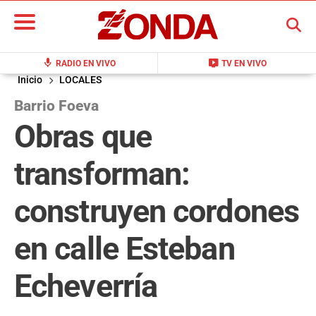
BUSCAR
mic
live_tv
RADIO EN VIVO
TV EN VIVO
Inicio
LOCALES
Barrio Foeva
Obras que
transforman:
construyen cordones
en calle Esteban
Echeverría