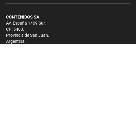
CONTENIDOS SA
Av. España 1409 Sur.
CP: 5400.
Provincia de San Juan.
Argentina.
Contacto
Prensa
+54 264-4033682
Comercial
+54 264-4998755
-
Privacidad
Copyright 2026 - El Zonda - Todos los derechos
reservados.