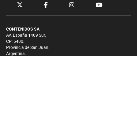
CONTENIDOS SA
Av. España 1409 Sur.
CP: 5400.
Provincia de San Juan.
Argentina.
Contacto
Prensa
+54 264-4033682
Comercial
+54 264-4998755
-
Privacidad
Copyright 2026 - El Zonda - Todos los derechos
reservados.