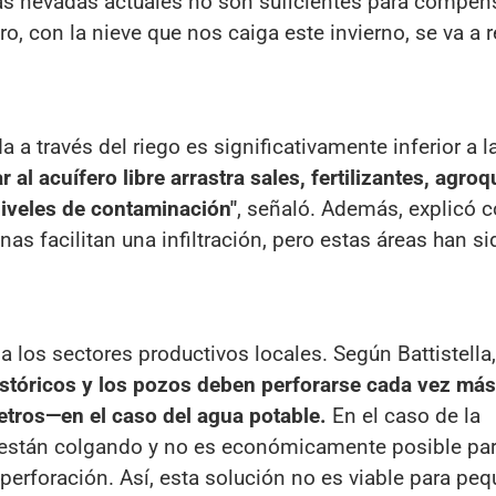
las nevadas actuales no son suficientes para compens
, con la nieve que nos caiga este invierno, se va a r
a a través del riego es significativamente inferior a l
r al acuífero libre arrastra sales, fertilizantes, agro
iveles de contaminación"
, señaló. Además, explicó 
nas facilitan una infiltración, pero estas áreas han si
a los sectores productivos locales. Según Battistella,
istóricos y los pozos deben perforarse cada vez más
tros—en el caso del agua potable.
En el caso de la
 están colgando y no es económicamente posible pa
 perforación. Así, esta solución no es viable para pe