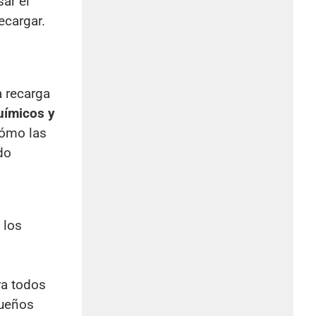
ar el
ecargar.
a recarga
químicos y
cómo las
do
 los
ra todos
queños