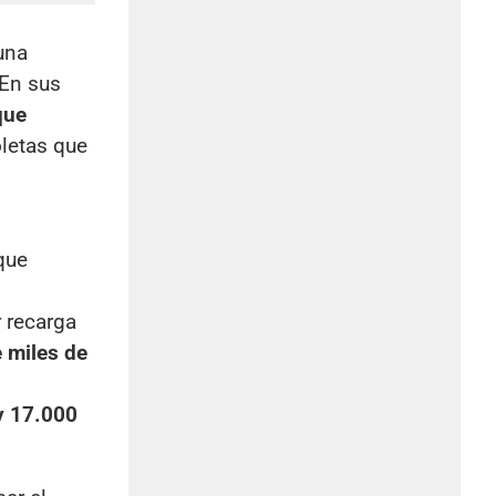
una
 En sus
que
oletas que
que
r recarga
 miles de
 y 17.000