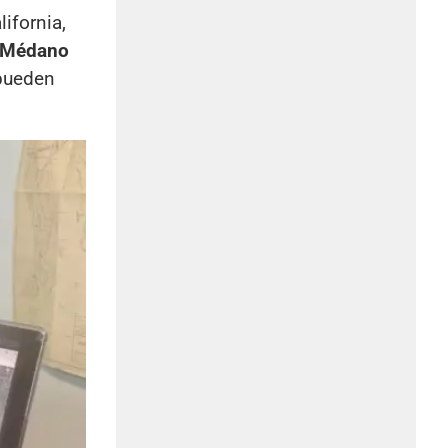
ifornia,
Médano
pueden