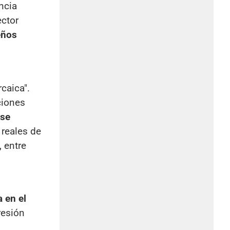
ncia
ector
eños
rcaica".
ciones
 se
 reales de
, entre
a en el
resión