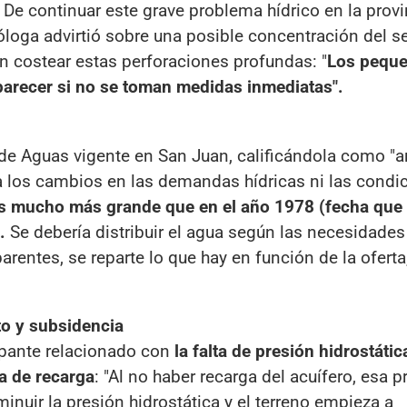
De continuar este grave problema hídrico en la provi
óloga advirtió sobre una posible concentración del s
 costear estas perforaciones profundas: "
Los pequ
arecer si no se toman medidas inmediatas".
ey de Aguas vigente en San Juan, calificándola como "a
a los cambios en las demandas hídricas ni las condi
s mucho más grande que en el año 1978 (fecha que
.
Se debería distribuir el agua según las necesidades
arentes, se reparte lo que hay en función de la oferta
o y subsidencia
upante relacionado con
la falta de presión hidrostátic
a de recarga
: "Al no haber recarga del acuífero, esa p
inuir la presión hidrostática y el terreno empieza a