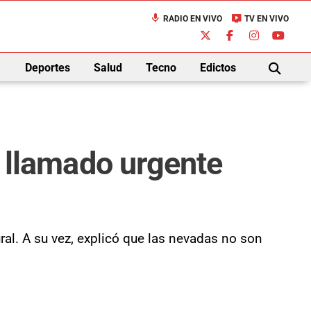
mic
live_tv
RADIO EN VIVO
TV EN VIVO
down
Deportes
Salud
Tecno
Edictos
BUSCAR
un llamado urgente
al. A su vez, explicó que las nevadas no son