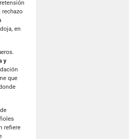
pretensión
n rechazo
a
doja, en
ueros.
a y
ndación
ene que
 donde
 de
añoles
 refiere
e