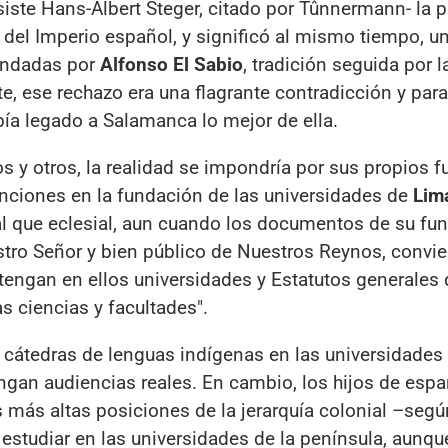
siste Hans-Albert Steger, citado por Tûnnermann- la 
 del Imperio español, y significó al mismo tiempo, u
fundadas por
Alfonso El Sabio
, tradición seguida por l
te, ese rechazo era una flagrante contradicción y para
bía legado a Salamanca lo mejor de ella.
s y otros, la realidad se impondría por sus propios f
nciones en la fundación de las universidades de
Lim
eal que eclesial, aun cuando los documentos de su fu
estro Señor y bien público de Nuestros Reynos, convi
 tengan en ellos universidades y Estatutos generales
s ciencias y facultades".
r cátedras de lenguas indígenas en las universidades
ngan audiencias reales. En cambio, los hijos de esp
más altas posiciones de la jerarquía colonial –según
estudiar en las universidades de la península, aunqu