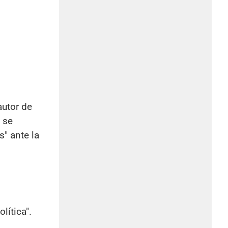
autor de
 se
s" ante la
lítica".