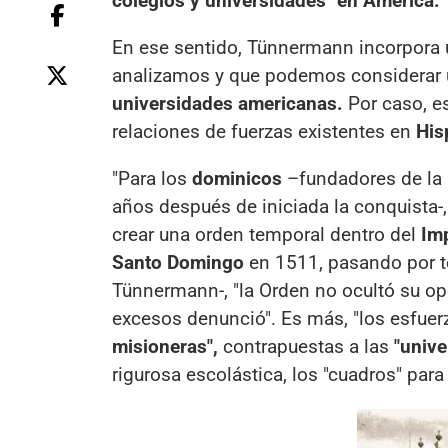
colegios y universidades
"
en América.
En ese sentido, Tünnermann incorpora
analizamos y que podemos considerar u
universidades americanas.
Por caso, es
relaciones de fuerzas existentes en
His
"Para los
dominicos
–fundadores de la 
años después de iniciada la conquista-
crear una orden temporal dentro del
Im
Santo Domingo
en 1511, pasando por t
Tünnermann-, "la Orden no ocultó su op
excesos denunció". Es más, "los esfue
misioneras",
contrapuestas a las
"unive
rigurosa escolástica, los "cuadros" pa