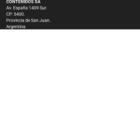
CONTENIDOS SA
Av. España 1409 Sur.
CP: 5400.
Provincia de San Juan.
Argentina.
Contacto
Prensa
+54 264-4033682
Comercial
+54 264-4998755
-
Privacidad
Copyright 2026 - El Zonda - Todos los derechos
reservados.