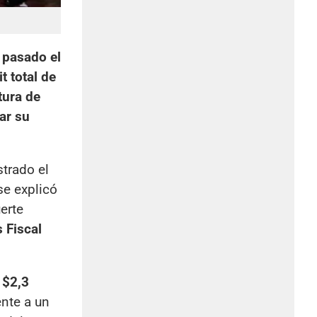
o pasado el
t total de
tura de
ar su
strado el
se explicó
erte
 Fiscal
 $2,3
ente a un