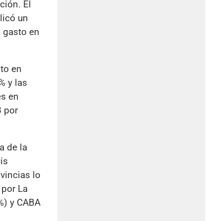
ción. El
licó un
l gasto en
sto en
% y las
es en
8 por
a de la
is
vincias lo
 por La
4%) y CABA