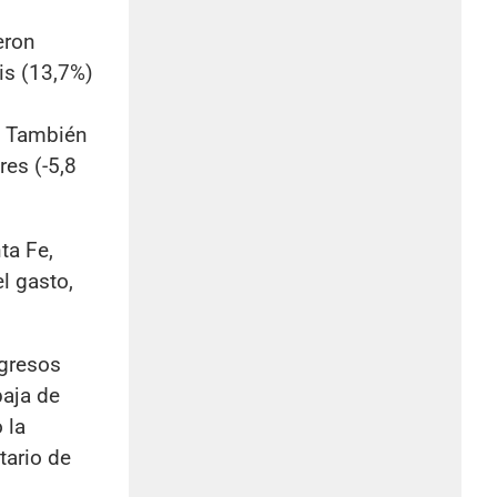
eron
uis (13,7%)
o. También
res (-5,8
ta Fe,
l gasto,
ngresos
baja de
 la
tario de