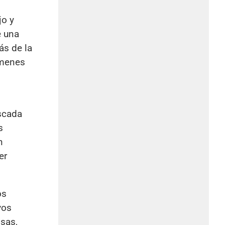
jo y
e una
ás de la
ímenes
ascada
s
n
er
os
vos
osas,