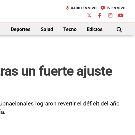
mic
live_tv
RADIO EN VIVO
TV EN VIVO
down
Deportes
Salud
Tecno
Edictos
BUSCAR
ras un fuerte ajuste
ubnacionales lograron revertir el déficit del año
ía.