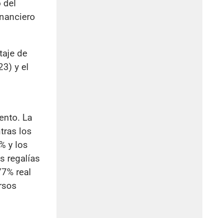
 del
inanciero
taje de
23) y el
ento. La
tras los
% y los
s regalías
77% real
ursos