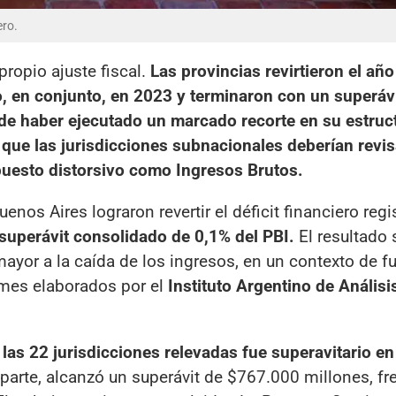
ero.
ropio ajuste fiscal.
Las provincias revirtieron el añ
o, en conjunto, en 2023 y terminaron con un superávi
 de haber ejecutado un marcado recorte en su estruc
 que las jurisdicciones subnacionales deberían revis
puesto distorsivo como Ingresos Brutos.
enos Aires lograron revertir el déficit financiero regi
superávit consolidado de 0,1% del PBI.
El resultado 
ayor a la caída de los ingresos, en un contexto de fu
ormes elaborados por el
Instituto Argentino de Análisis
 las 22 jurisdicciones relevadas fue superavitario en
 parte, alcanzó un superávit de $767.000 millones, fr