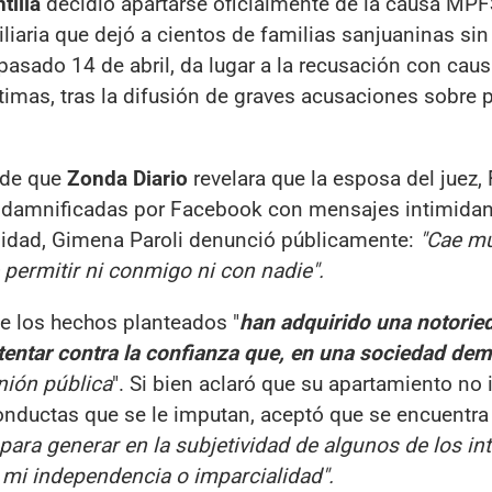
tilla
decidió apartarse oficialmente de la causa MP
iaria que dejó a cientos de familias sanjuaninas sin
 pasado 14 de abril, da lugar a la recusación con cau
timas, tras la difusión de graves acusaciones sobre p
 de que
Zonda Diario
revelara que la esposa del juez,
as damnificadas por Facebook con mensajes intimidan
unidad, Gimena Paroli denunció públicamente:
"Cae mu
permitir ni conmigo ni con nadie".
ue los hechos planteados "
han adquirido una notorie
tentar contra la confianza que, en una sociedad dem
inión pública
". Si bien aclaró que su apartamiento no 
conductas que se le imputan, aceptó que se encuentra 
para generar en la subjetividad de algunos de los in
 mi independencia o imparcialidad".