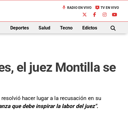
mic
live_tv
RADIO EN VIVO
TV EN VIVO
down
Deportes
Salud
Tecno
Edictos
BUSCAR
s, el juez Montilla se
resolvió hacer lugar a la recusación en su
za que debe inspirar la labor del juez".