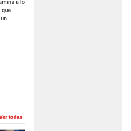
amina a lo
o que
 un
Ver todas