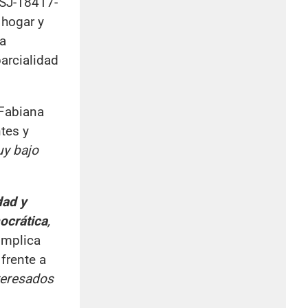
FSJ-18417-
 hogar y
sa
arcialidad
 Fabiana
tes y
y bajo
dad y
ocrática
,
implica
frente a
teresados