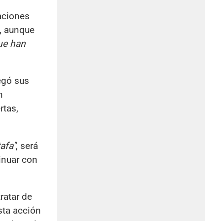
raciones
e, aunque
ue han
egó sus
n
rtas,
afa"
, será
inuar con
ratar de
sta acción