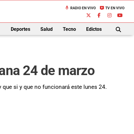
mic
live_tv
RADIO EN VIVO
TV EN VIVO
down
Deportes
Salud
Tecno
Edictos
BUSCAR
ñana 24 de marzo
 que si y que no funcionará este lunes 24.