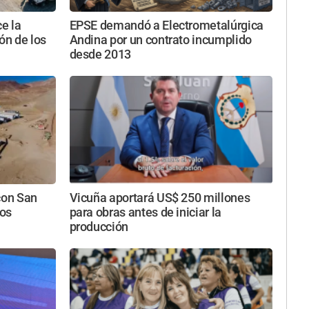
e la
EPSE demandó a Electrometalúrgica
ón de los
Andina por un contrato incumplido
desde 2013
con San
Vicuña aportará US$ 250 millones
los
para obras antes de iniciar la
producción