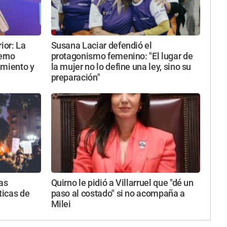
ior: La
Susana Laciar defendió el
erno
protagonismo femenino: "El lugar de
amiento y
la mujer no lo define una ley, sino su
preparación"
as
Quirno le pidió a Villarruel que "dé un
ticas de
paso al costado" si no acompaña a
Milei