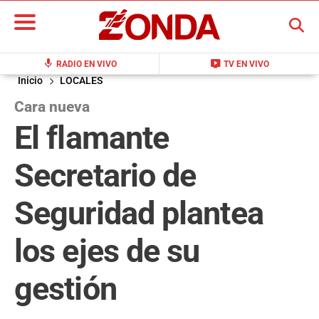
BUSCAR
mic
live_tv
RADIO EN VIVO
TV EN VIVO
Inicio
LOCALES
Cara nueva
El flamante
Secretario de
Seguridad plantea
los ejes de su
gestión