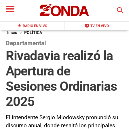
BUSCAR
mic
live_tv
RADIO EN VIVO
TV EN VIVO
Inicio
POLÍTICA
Departamental
Rivadavia realizó la
Apertura de
Sesiones Ordinarias
2025
El intendente Sergio Miodowsky pronunció su
discurso anual, donde resaltó los principales