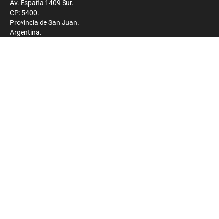
Av. España 1409 Sur.
CP: 5400.
Provincia de San Juan.
Argentina.
Contacto
Prensa
+54 264-4033682
Comercial
+54 264-4998755
-
Privacidad
Copyright 2026 - El Zonda - Todos los derechos
reservados.