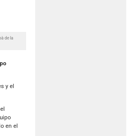
pà de la
rpo
s y el
el
quipo
o en el