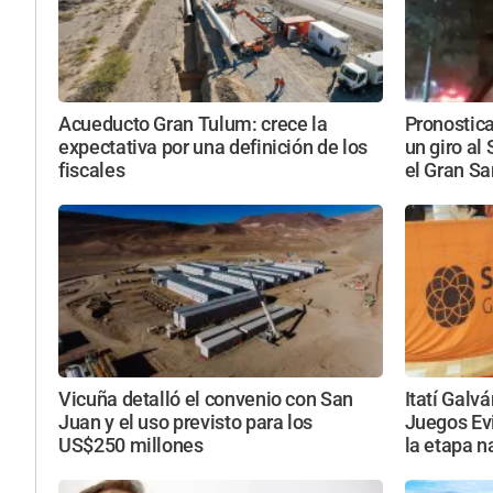
Acueducto Gran Tulum: crece la
Pronostic
expectativa por una definición de los
un giro al
fiscales
el Gran S
Vicuña detalló el convenio con San
Itatí Galv
Juan y el uso previsto para los
Juegos Evi
US$250 millones
la etapa n