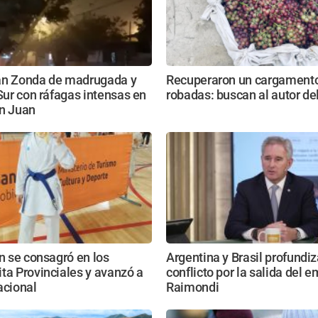
an Zonda de madrugada y
Recuperaron un cargamento
 Sur con ráfagas intensas en
robadas: buscan al autor de
an Juan
án se consagró en los
Argentina y Brasil profundiz
ta Provinciales y avanzó a
conflicto por la salida del 
acional
Raimondi