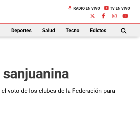
mic
live_tv
RADIO EN VIVO
TV EN VIVO
down
Deportes
Salud
Tecno
Edictos
BUSCAR
n sanjuanina
el voto de los clubes de la Federación para