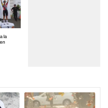
a la
 en