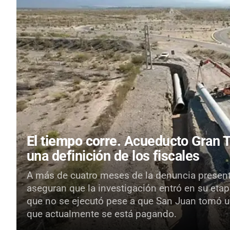
El tiempo corre.
Acueducto Gran Tu
una definición de los fiscales
A más de cuatro meses de la denuncia presenta
aseguran que la investigación entró en su etapa
que no se ejecutó pese a que San Juan tomó u
que actualmente se está pagando.