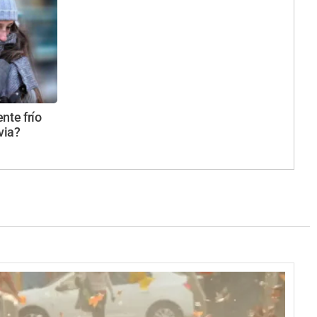
ente frío
via?