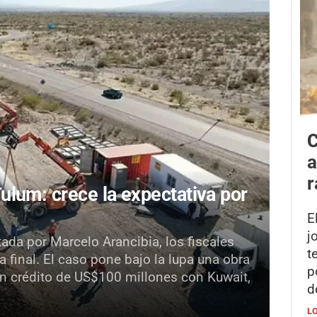
C
a
r
lum: crece la expectativa por
E
j
da por Marcelo Arancibia, los fiscales
t
 final. El caso pone bajo la lupa una obra
p
n crédito de US$100 millones con Kuwait,
d
L