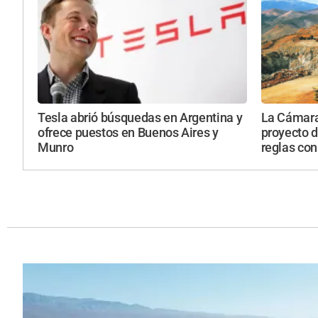
Tesla abrió búsquedas en Argentina y
La Cámara
ofrece puestos en Buenos Aires y
proyecto d
Munro
reglas con