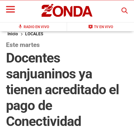
BUSCAR
mic
live_tv
RADIO EN VIVO
TV EN VIVO
Inicio
LOCALES
Este martes
Docentes
sanjuaninos ya
tienen acreditado el
pago de
Conectividad