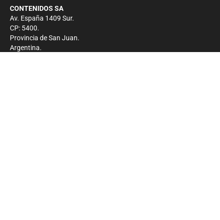
CONTENIDOS SA
Av. España 1409 Sur.
CP: 5400.
Provincia de San Juan.
Argentina.
Contacto
Prensa
+54 264-4033682
Comercial
+54 264-4998755
-
Privacidad
Copyright 2026 - El Zonda - Todos los derechos
reservados.