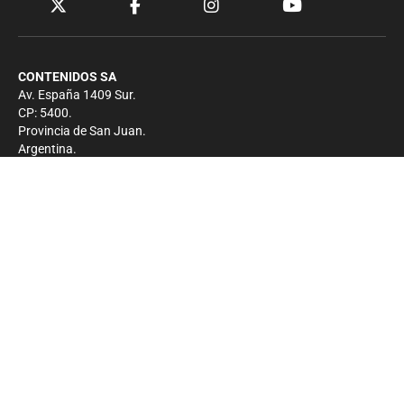
CONTENIDOS SA
Av. España 1409 Sur.
CP: 5400.
Provincia de San Juan.
Argentina.
Contacto
Prensa
+54 264-4033682
Comercial
+54 264-4998755
-
Privacidad
Copyright 2026 - El Zonda - Todos los derechos
reservados.