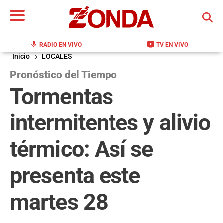
BUSCAR
mic
live_tv
RADIO EN VIVO
TV EN VIVO
Inicio
LOCALES
Pronóstico del Tiempo
Tormentas
intermitentes y alivio
térmico: Así se
presenta este
martes 28