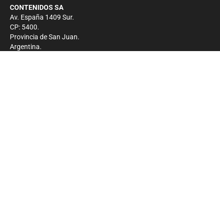
CONTENIDOS SA
Av. España 1409 Sur.
CP: 5400.
Provincia de San Juan.
Argentina.
Contacto
Prensa
+54 264-4033682
Comercial
+54 264-4998755
-
Privacidad
Copyright 2026 - El Zonda - Todos los derechos
reservados.