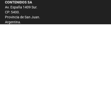
CONTENIDOS SA
Av. España 1409 Sur.
CP: 5400.
Provincia de San Juan.
Argentina.
Contacto
Prensa
+54 264-4033682
Comercial
+54 264-4998755
-
Privacidad
Copyright 2026 - El Zonda - Todos los derechos
reservados.