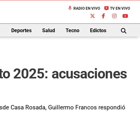
mic
live_tv
RADIO EN VIVO
TV EN VIVO
down
Deportes
Salud
Tecno
Edictos
BUSCAR
sto 2025: acusaciones
 Desde Casa Rosada, Guillermo Francos respondió