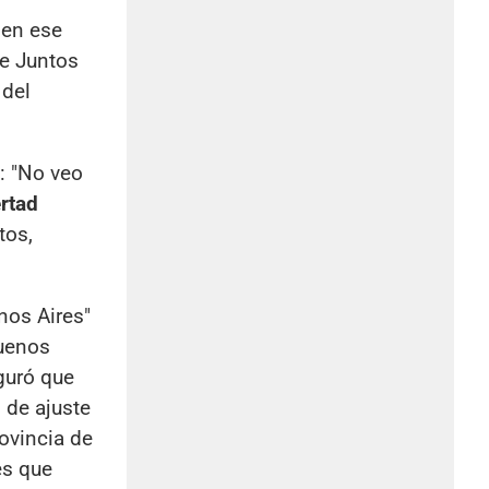
 en ese
de Juntos
 del
5: "No veo
ertad
tos,
enos Aires"
Buenos
eguró que
 de ajuste
rovincia de
es que