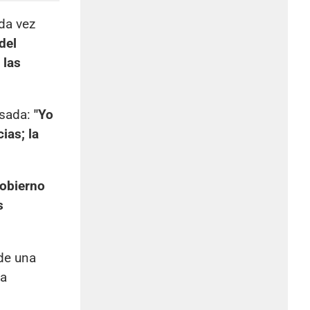
da vez
del
 las
osada:
"Yo
ias; la
gobierno
s
 de una
 a