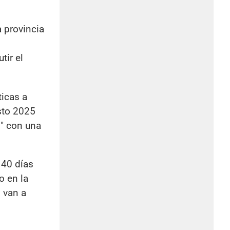
a provincia
tir el
ticas a
esto 2025
s" con una
 40 días
o en la
 van a