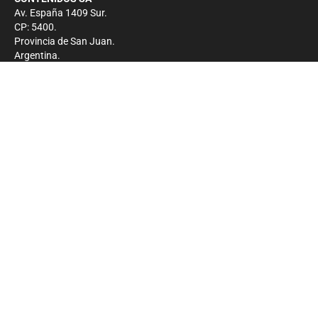
Av. España 1409 Sur.
CP: 5400.
Provincia de San Juan.
Argentina.
Contacto
Prensa
+54 264-4033682
Comercial
+54 264-4998755
-
Privacidad
Copyright 2026 - El Zonda - Todos los derechos
reservados.