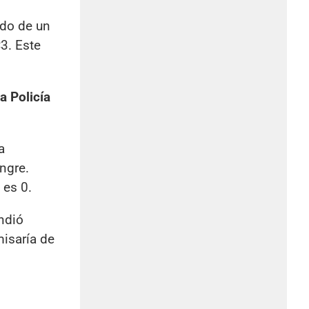
rdo de un
3. Este
a Policía
a
ngre.
 es 0.
ndió
misaría de