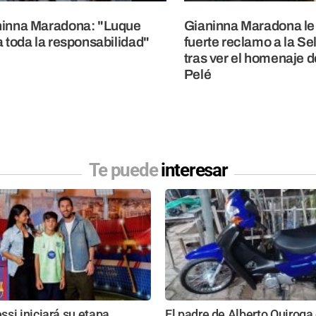
ninna Maradona: "Luque
Gianinna Maradona le 
a toda la responsabilidad"
fuerte reclamo a la Se
tras ver el homenaje d
Pelé
Te puede
interesar
si iniciará su etapa
El padre de Alberto Quiroga