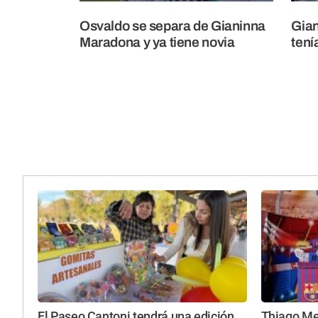
Osvaldo se separa de Gianinna
Gia
Maradona y ya tiene novia
tení
El Paseo Cantoni tendrá una edición
Thiago Mes