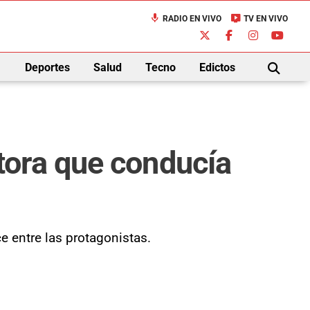
mic
live_tv
RADIO EN VIVO
TV EN VIVO
down
Deportes
Salud
Tecno
Edictos
BUSCAR
tora que conducía
ce entre las protagonistas.