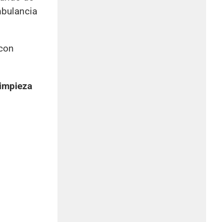
mbulancia
con
limpieza