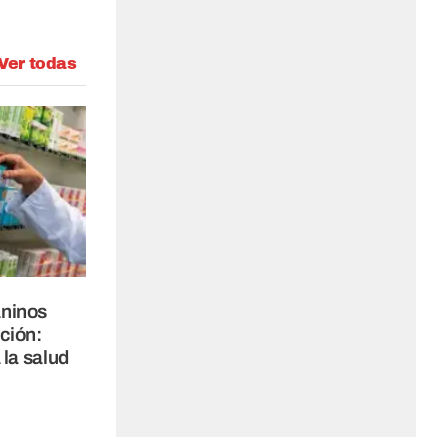
Ver todas
aninos
ción:
 la salud