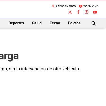
mic
live_tv
RADIO EN VIVO
TV EN VIVO
down
Deportes
Salud
Tecno
Edictos
BUSCAR
carga
ga, sin la intervención de otro vehículo.