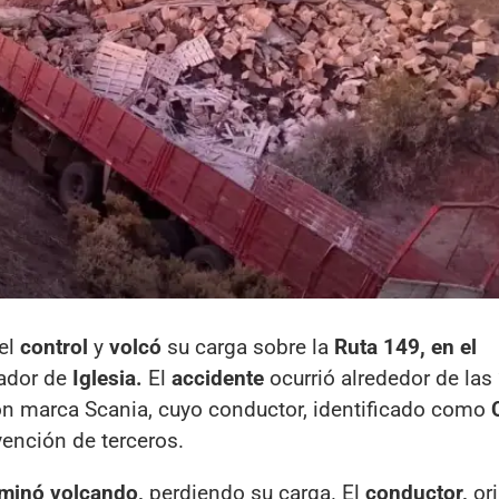
el
control
y
volcó
su carga sobre la
Ruta 149, en el
vador de
Iglesia.
El
accidente
ocurrió alrededor de las
ón marca Scania, cuyo conductor, identificado como
rvención de terceros.
rminó volcando,
perdiendo su carga. El
conductor,
or