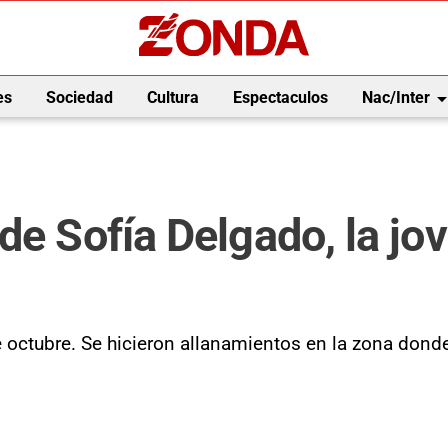
arrow_drop_
es
Sociedad
Cultura
Espectaculos
Nac/Inter
de Sofía Delgado, la jo
de octubre. Se hicieron allanamientos en la zona dond