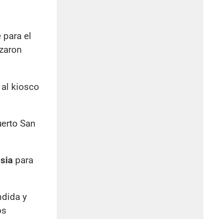
 para el
izaron
 al kiosco
uerto San
sia
para
ndida y
os