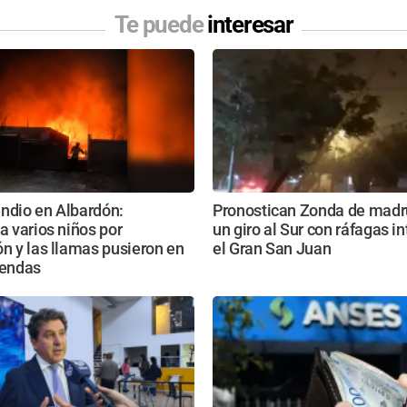
Te puede
interesar
ndio en Albardón:
Pronostican Zonda de madr
 a varios niños por
un giro al Sur con ráfagas i
ón y las llamas pusieron en
el Gran San Juan
iendas