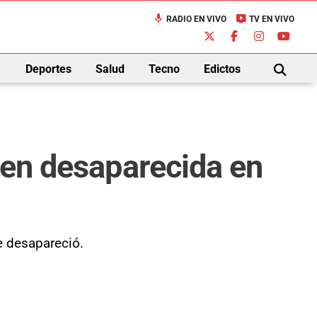
mic
live_tv
RADIO EN VIVO
TV EN VIVO
down
Deportes
Salud
Tecno
Edictos
BUSCAR
ven desaparecida en
e desapareció.