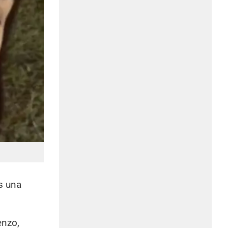
s una
enzo,