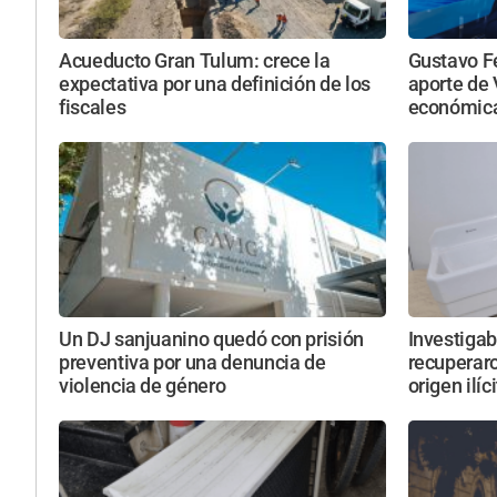
Acueducto Gran Tulum: crece la
Gustavo F
expectativa por una definición de los
aporte de 
fiscales
económica
Un DJ sanjuanino quedó con prisión
Investigab
preventiva por una denuncia de
recuperar
violencia de género
origen ilíc