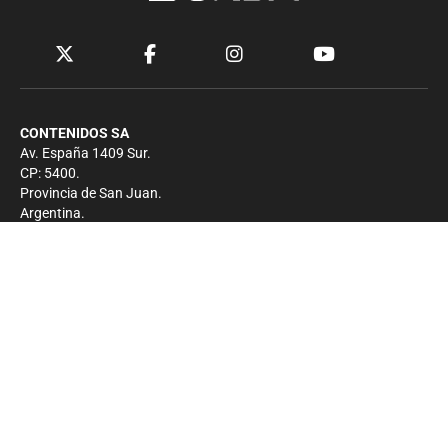
CONTENIDOS SA
Av. España 1409 Sur.
CP: 5400.
Provincia de San Juan.
Argentina.
Contacto
Prensa
+54 264-4033682
Comercial
+54 264-4998755
-
Privacidad