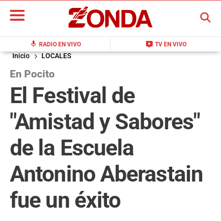
BUSCAR
mic
live_tv
RADIO EN VIVO
TV EN VIVO
Inicio
LOCALES
En Pocito
El Festival de
"Amistad y Sabores"
de la Escuela
Antonino Aberastain
fue un éxito