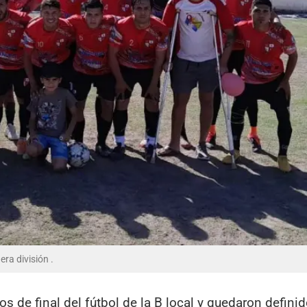
ra división .
s de final del fútbol de la B local y quedaron definid