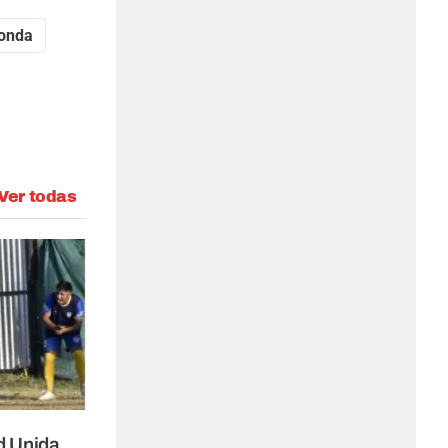
onda
Ver todas
d Unida