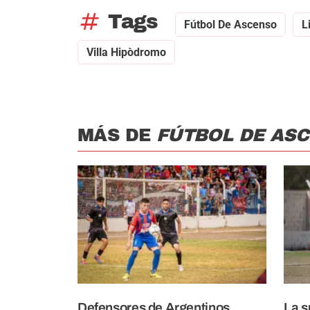
tag
Tags
Fútbol De Ascenso
L
Villa Hipòdromo
MÁS DE
FÚTBOL DE AS
Defensores de Argentinos
La s