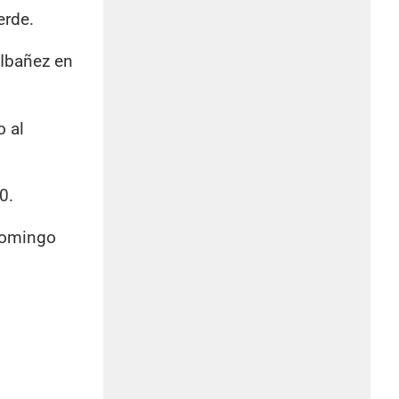
erde.
 Ibañez en
o al
0.
 domingo