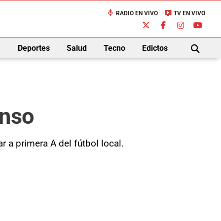
mic
live_tv
RADIO EN VIVO
TV EN VIVO
down
Deportes
Salud
Tecno
Edictos
BUSCAR
enso
 a primera A del fútbol local.