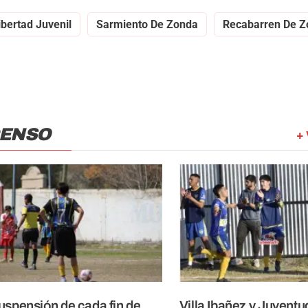
ibertad Juvenil
Sarmiento De Zonda
Recabarren De Z
CENSO
+ 
uspensión de cada fin de
Villa Ibañez y Juventu