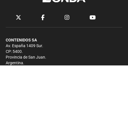
CONTENIDOS SA
Av. España 1409 Sur.
CP: 5400.
Provincia de San Juan.
Argentina.
Contacto
Prensa
+54 264-4033682
Comercial
+54 264-4998755
-
Privacidad