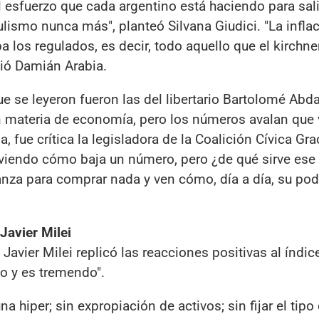
l esfuerzo que cada argentino está haciendo para sali
lismo nunca más", planteó Silvana Giudici. "La infla
iba los regulados, es decir, todo aquello que el kirchn
dió Damián Arabia.
e se leyeron fueron las del libertario Bartolomé Abda
n materia de economía, pero los números avalan qu
, fue crítica la legisladora de la Coalición Cívica Gra
 viendo cómo baja un número, pero ¿de qué sirve es
canza para comprar nada y ven cómo, día a día, su pod
Javier Milei
 Javier Milei replicó las reacciones positivas al índic
do y es tremendo".
a hiper; sin expropiación de activos; sin fijar el tipo