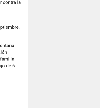
r contra la
eptiembre.
entaria
ción
familia
jo de 6