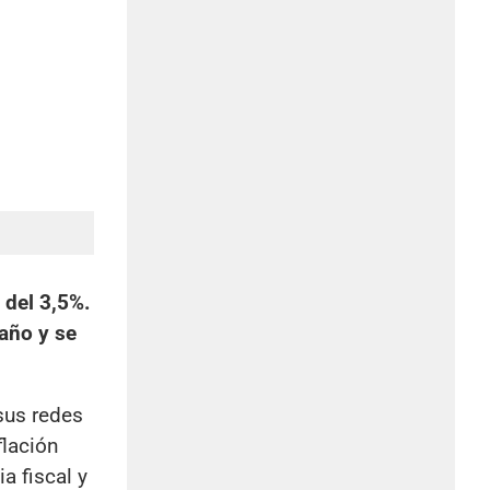
 del 3,5%.
año y se
sus redes
flación
a fiscal y