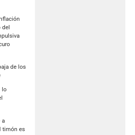
nflación
 del
mpulsiva
curo
baja de los
e
 lo
l
 a
l timón es