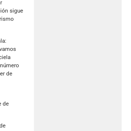
r
ción sigue
erismo
la:
e vamos
ciela
e número
er de
e de
 de