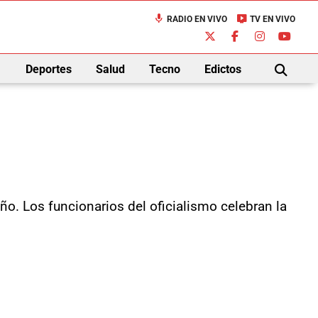
mic
live_tv
RADIO EN VIVO
TV EN VIVO
down
Deportes
Salud
Tecno
Edictos
BUSCAR
ño. Los funcionarios del oficialismo celebran la