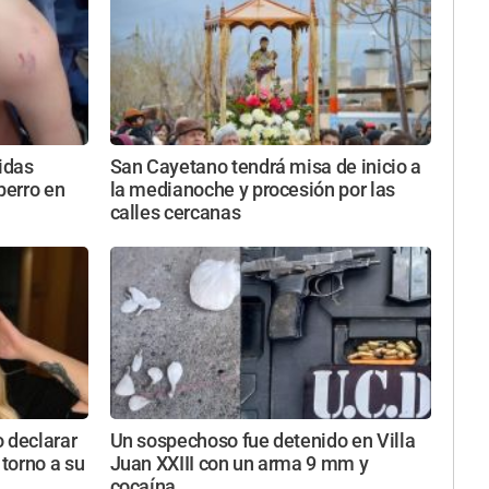
ridas
San Cayetano tendrá misa de inicio a
perro en
la medianoche y procesión por las
calles cercanas
 declarar
Un sospechoso fue detenido en Villa
 torno a su
Juan XXIII con un arma 9 mm y
cocaína