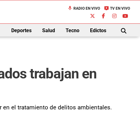
mic
live_tv
RADIO EN VIVO
TV EN VIVO
down
Deportes
Salud
Tecno
Edictos
BUSCAR
ados trabajan en
 en el tratamiento de delitos ambientales.