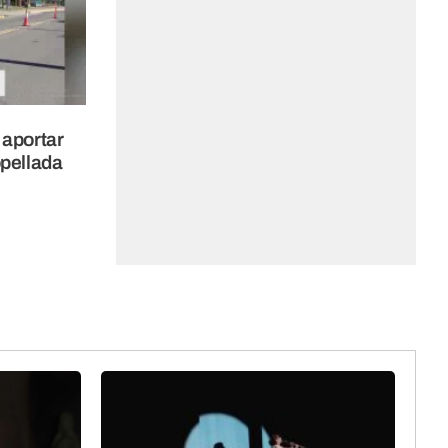
 aportar
opellada