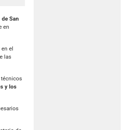
s de San
e en
 en el
e las
s técnicos
 y los
esarios