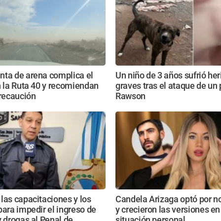
nta de arena complica el
Un niño de 3 años sufrió he
n la Ruta 40 y recomiendan
graves tras el ataque de un 
recaución
Rawson
las capacitaciones y los
Candela Arizaga optó por no
para impedir el ingreso de
y crecieron las versiones en
y drogas al Penal de
situación personal