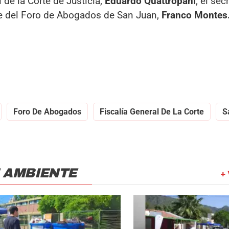
l de la Corte de Justicia,
Eduardo Quattropani
; el sec
nte del Foro de Abogados de San Juan,
Franco Montes
Foro De Abogados
Fiscalía General De La Corte
S
 AMBIENTE
+ 