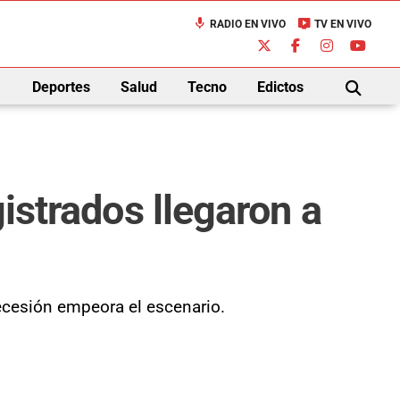
mic
live_tv
RADIO EN VIVO
TV EN VIVO
down
Deportes
Salud
Tecno
Edictos
BUSCAR
gistrados llegaron a
ecesión empeora el escenario.