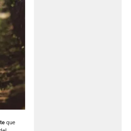
te
que
del