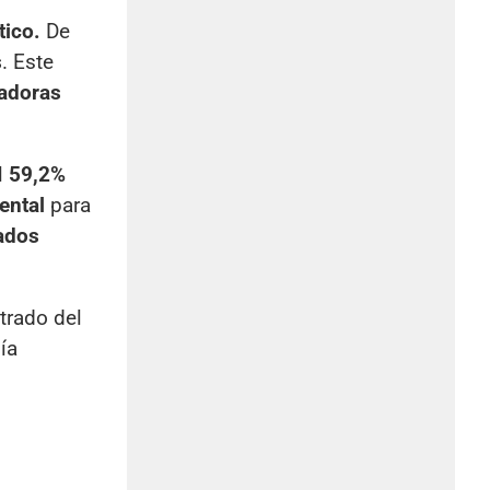
tico.
De
s
. Este
jadoras
el
59,2%
ental
para
ados
trado del
ía