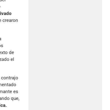
e
rivado
e crearon
a
os
exto de
zado el
 contrajo
ementado
rmante es
iando que,
ica.