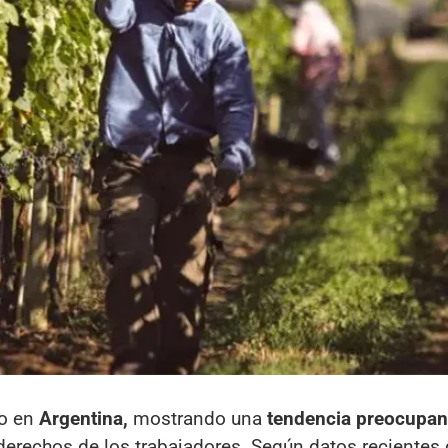
do en
Argentina,
mostrando una
tendencia preocupan
erechos de los trabajadores. Según datos recientes 