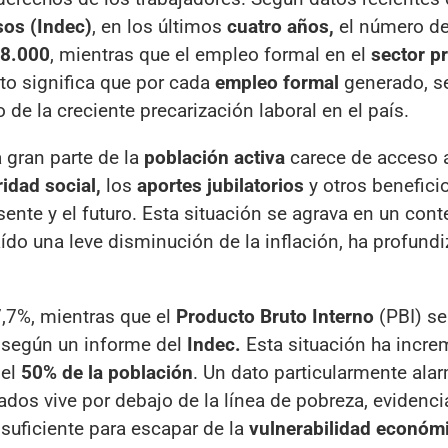
sos (Indec)
, en los últimos
cuatro años,
el número d
68.000
, mientras que el empleo formal en el
sector p
o significa que por cada
empleo formal
generado, s
io de la creciente precarización laboral en el país.
 gran parte de la
población activa
carece de acceso 
idad social,
los
aportes jubilatorios
y otros benefici
sente y el futuro. Esta situación se agrava en un cont
ído una leve disminución de la inflación, ha profundi
7,7%, mientras que el
Producto Bruto Interno
(PBI) se
, según un informe del
Indec.
Esta situación ha incr
 el
50% de la población
. Un dato particularmente ala
ados vive por debajo de la línea de pobreza, evidenc
suficiente para escapar de la
vulnerabilidad económ