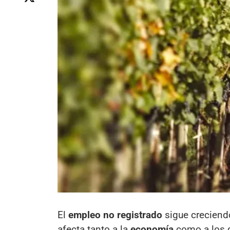
El
empleo no registrado
sigue crecien
afecta tanto a la
economía
como a los d