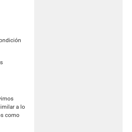
condición
as
ivimos
milar a lo
nos como