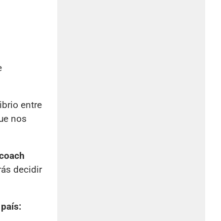
e
ibrio entre
ue nos
coach
ás decidir
l
país: