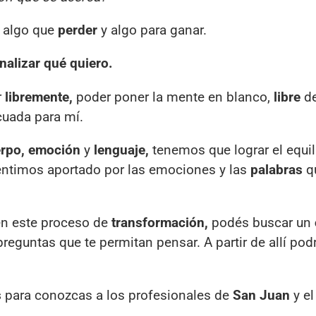
 algo que
perder
y algo para ganar.
analizar qué quiero.
r
libremente,
poder poner la mente en blanco,
libre
d
cuada para mí.
rpo, emoción
y
lenguaje,
tenemos que lograr el equil
sentimos aportado por las emociones y las
palabras
q
en este proceso de
transformación,
podés buscar un
eguntas que te permitan pensar. A partir de allí podr
s
para conozcas a los profesionales de
San Juan
y e