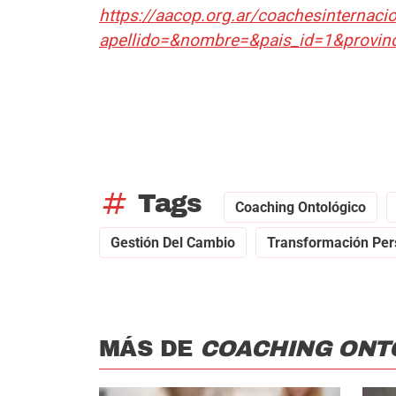
https://aacop.org.ar/coachesinternaci
apellido=&nombre=&pais_id=1&provinc
tag
Tags
Coaching Ontológico
Gestión Del Cambio
Transformación Per
MÁS DE
COACHING ONT