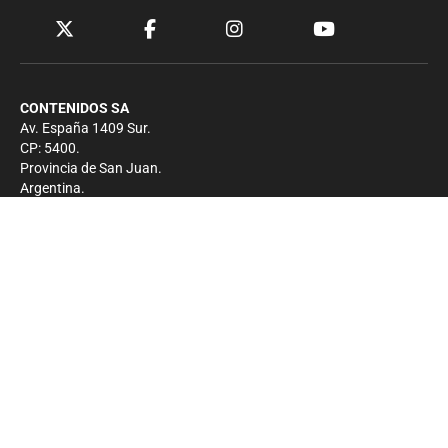
CONTENIDOS SA
Av. España 1409 Sur.
CP: 5400.
Provincia de San Juan.
Argentina.
Contacto
Prensa
+54 264-4033682
Comercial
+54 264-4998755
-
Privacidad
Copyright 2026 - El Zonda - Todos los derechos
reservados.