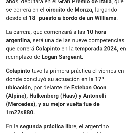
año
s, debutará en el
Gran Premio de Italia
, que
se correrá en el
circuito de Monza,
largando
desde el
18° puesto a bordo de un Williams
.
La carrera, que comenzará a las
10 hora
argentina
, será una de las nueve competencias
que correrá
Colapinto
en la
temporada 2024,
en
reemplazo de
Logan Sargeant.
Colapinto
tuvo la primera práctica el viernes en
donde concluyó su actuación en la
17º
ubicación
, por delante de
Esteban Ocon
(Alpine), Hulkenberg (Haas) y Antonelli
(Mercedes), y su mejor vuelta fue de
1m22s880.
En la
segunda práctica lib
re, el argentino