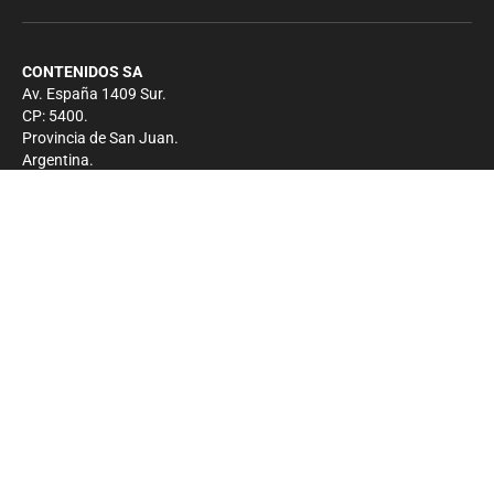
CONTENIDOS SA
Av. España 1409 Sur.
CP: 5400.
Provincia de San Juan.
Argentina.
Contacto
Prensa
+54 264-4033682
Comercial
+54 264-4998755
-
Privacidad
Copyright 2026 - El Zonda - Todos los derechos
reservados.