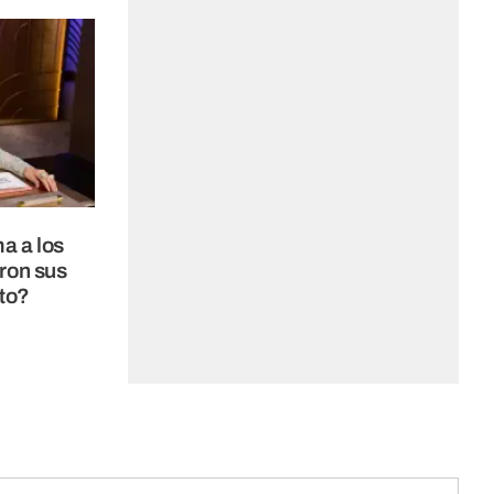
a a los
ron sus
to?