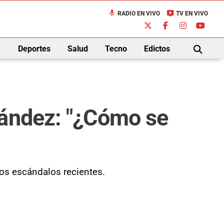
mic
live_tv
RADIO EN VIVO
TV EN VIVO
down
Deportes
Salud
Tecno
Edictos
BUSCAR
nández: "¿Cómo se
los escándalos recientes.