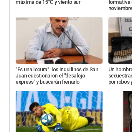
máxima de 15°C y viento sur
formativa 
noviembr
"Es una locura": los inquilinos de San
Un hombre
Juan cuestionaron el "desalojo
secuestra
express" y buscarán frenarlo
por robos 