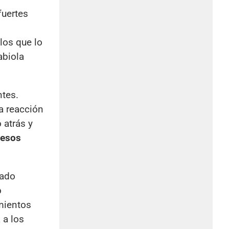
fuertes
los que lo
abiola
ntes.
a reacción
 atrás y
 esos
tado
o
mientos
 a los