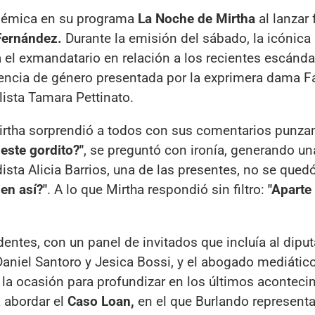
olémica en su programa
La Noche de Mirtha
al lanzar 
Fernández.
Durante la emisión del sábado, la icónica
el exmandatario en relación a los recientes escánda
lencia de género presentada por la exprimera dama F
lista Tamara Pettinato.
irtha sorprendió a todos con sus comentarios punza
este gordito?"
, se preguntó con ironía, generando un
ista Alicia Barrios, una de las presentes, no se quedó
en así?"
. A lo que Mirtha respondió sin filtro:
"Aparte
ntes, con un panel de invitados que incluía al dipu
Daniel Santoro y Jesica Bossi, y el abogado mediátic
la ocasión para profundizar en los últimos aconteci
a abordar el
Caso Loan,
en el que Burlando representa