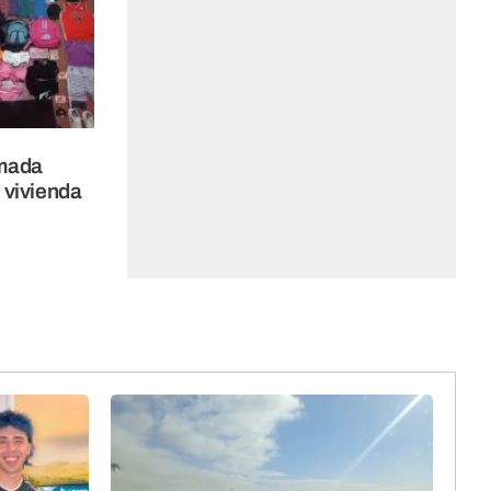
lmada
 vivienda