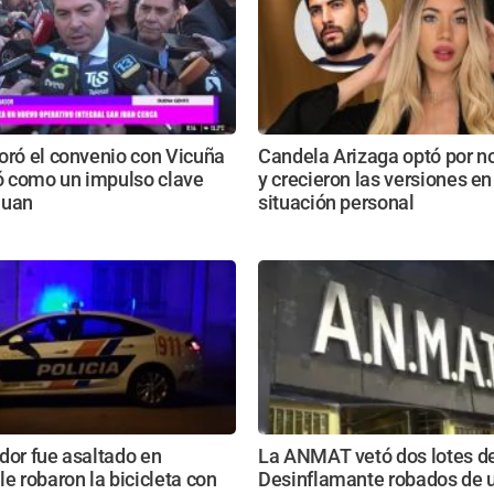
oró el convenio con Vicuña
Candela Arizaga optó por no
ió como un impulso clave
y crecieron las versiones en
Juan
situación personal
dor fue asaltado en
La ANMAT vetó dos lotes d
le robaron la bicicleta con
Desinflamante robados de 