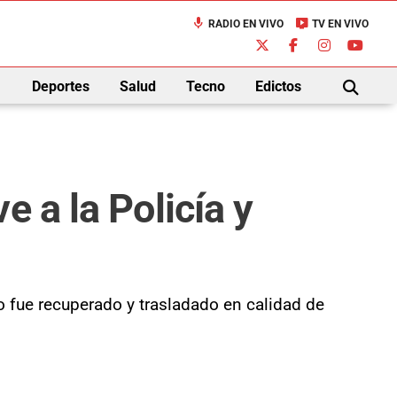
mic
live_tv
RADIO EN VIVO
TV EN VIVO
down
Deportes
Salud
Tecno
Edictos
BUSCAR
 a la Policía y
do fue recuperado y trasladado en calidad de