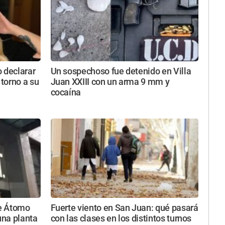
 declarar
Un sospechoso fue detenido en Villa
 torno a su
Juan XXIII con un arma 9 mm y
cocaína
e Átomo
Fuerte viento en San Juan: qué pasará
una planta
con las clases en los distintos turnos