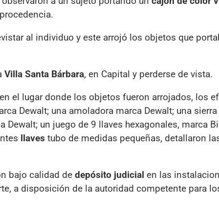
, observaron a un sujeto portando un
cajón de color 
 procedencia.
istar al individuo y este arrojó los objetos que porta
la
Villa Santa Bárbara
, en Capital y perderse de vista.
n el lugar donde los objetos fueron arrojados, los e
arca Dewalt; una amoladora marca Dewalt; una sierra 
ca Dewalt; un juego de 9 llaves hexagonales, marca B
entes
llaves
tubo de medidas pequeñas, detallaron la
n bajo calidad de
depósito judicial
en las instalacion
te, a disposición de la autoridad competente para lo