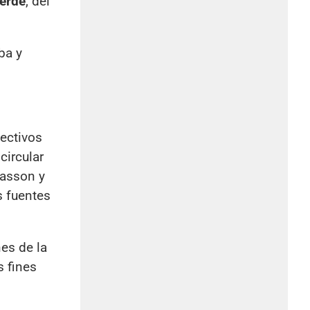
verde
, del
ba y
fectivos
circular
iasson y
s fuentes
es de la
s fines