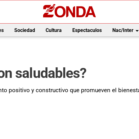
arrow_drop_
es
Sociedad
Cultura
Espectaculos
Nac/Inter
on saludables?
to positivo y constructivo que promueven el bienesta