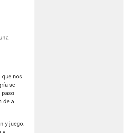
 una
s que nos
gría se
e paso
n de a
n y juego.
o y