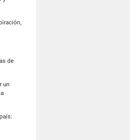
piración,
ias de
r un
ma
 país: