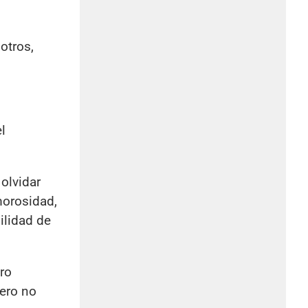
otros,
l
olvidar
morosidad,
ilidad de
ro
pero no