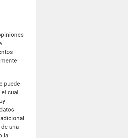
opiniones
a
entos
a mente
se puede
el cual
uy
 datos
adicional
 de una
o la