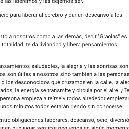
ue las liberemos y las dejemos ser.
cio para liberar al cerebro y dar un descanso a los
anto a nosotros como a las demás, decir "Gracias" es
totalidad, te da liviandad y libera pensamientos
pensamientos saludables, la alegría y las sonrisas son
os son útiles a nosotros sino también a las persona
jo o los desconocidos que cruzamos en la calle, la ale
ados, la energía se transmite y circula por el aire. ¿T
 persona empieza a reírse y todos alrededor empieza
e unos minutos todos estarán riendo sin conocerse.
entre obligaciones laborares, descanso, ocio, diversió
tienen que jugar, sentirse pequeños en algún moment