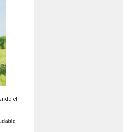
ando el
udable,